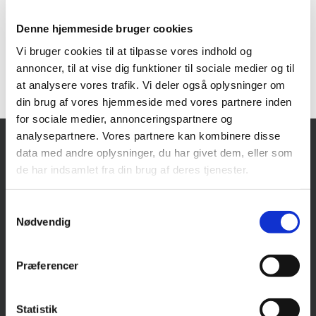
Tandlæge Mathias Diernæs har gennem mange år beskæftiget sig
med komplicerede implantat og protetik behandlinger.
Denne hjemmeside bruger cookies
Vi her derfor stor erfaring med disse behandlinger som kræver
Vi bruger cookies til at tilpasse vores indhold og
stort overblik og tæt samarbejde med kirurgisk og
annoncer, til at vise dig funktioner til sociale medier og til
tandregulerings specialister.
at analysere vores trafik. Vi deler også oplysninger om
din brug af vores hjemmeside med vores partnere inden
for sociale medier, annonceringspartnere og
analysepartnere. Vores partnere kan kombinere disse
data med andre oplysninger, du har givet dem, eller som
TANDLÆGERNE EGÅ
de har indsamlet fra din brug af deres tjenester.
Muslingevej 38A
Samtykkevalg
8250 Egå
Nødvendig
Tlf.: 8610 0838 (hverdage kl. 8-10 og 13-14)
E-mail:
kontakt@egaatand.dk
Præferencer
ÅBNINGSTIDER
Statistik