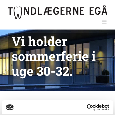
Skip
to
content
Vi holder
sommerferie i
uge 30-32.
Implantater / Protetik