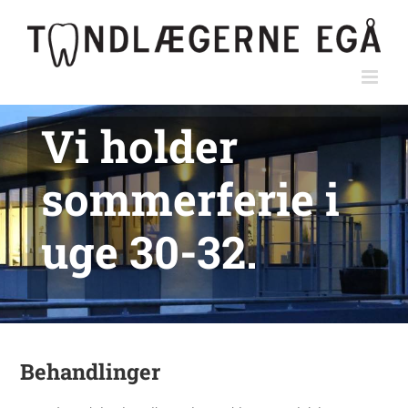
Skip
to
content
Vi holder
sommerferie i
uge 30-32.
Behandlinger