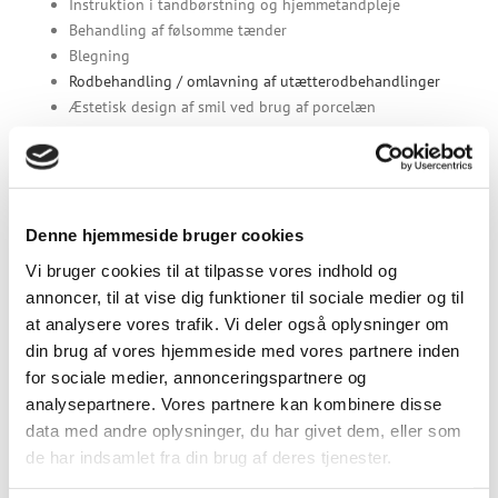
Instruktion i tandbørstning og hjemmetandpleje
Behandling af følsomme tænder
Blegning
Rodbehandling / omlavning af utætterodbehandlinger
Æstetisk design af smil ved brug af porcelæn
Behandling af svækkede og knækkede tænder
Erstatning af tabte fyldninger
Erstatning af tabte tænder
Med implantater
Med broer (fastsiddende)
Denne hjemmeside bruger cookies
Med gebis / protese (udtaglige)
Vi bruger cookies til at tilpasse vores indhold og
Parodontose behandling (non-kirurgisk)
annoncer, til at vise dig funktioner til sociale medier og til
Tmd – kæbeledslidelser
at analysere vores trafik. Vi deler også oplysninger om
Bid analyse og bid korrektioner
din brug af vores hjemmeside med vores partnere inden
Bidskinner
for sociale medier, annonceringspartnere og
Smertebehandling
analysepartnere. Vores partnere kan kombinere disse
Snorkeskinner / søvnapnø
data med andre oplysninger, du har givet dem, eller som
Tandregulering alle former for behandling
de har indsamlet fra din brug af deres tjenester.
Henvisning og koordination af behandlingsforløb med
specialtandlæge.