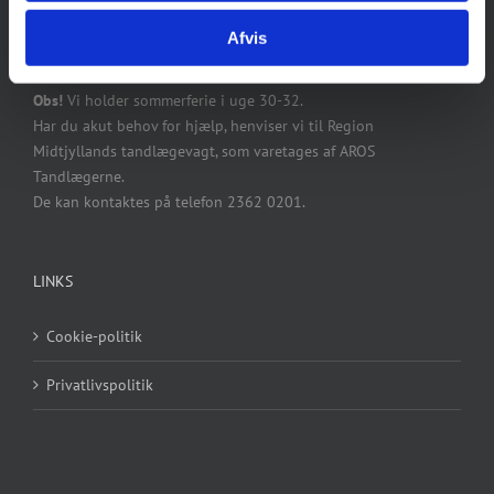
Fredag: kl. 8-14
Afvis
Telefontid: Hverdage kl. 8-10 og 13-14.
Obs!
Vi holder sommerferie i uge 30-32.
Har du akut behov for hjælp, henviser vi til Region
Midtjyllands tandlægevagt, som varetages af AROS
Tandlægerne.
De kan kontaktes på telefon 2362 0201.
LINKS
Cookie-politik
Privatlivspolitik